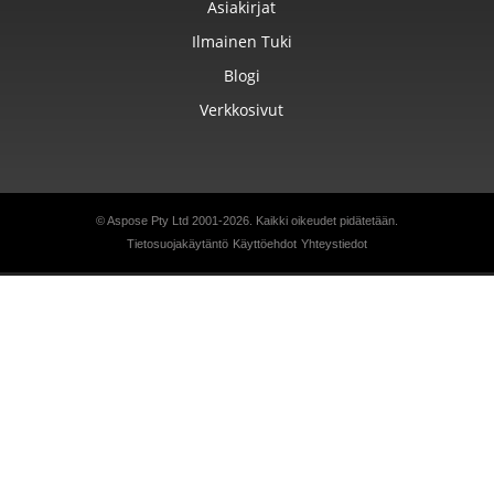
Asiakirjat
Ilmainen Tuki
Blogi
Verkkosivut
© Aspose Pty Ltd 2001-2026.
Kaikki oikeudet pidätetään.
Tietosuojakäytäntö
Käyttöehdot
Yhteystiedot